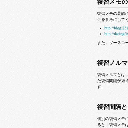
復習メモの
復習メモの装飾に、
クを参考にして
http://blog.23
http://daringf
また、ソースコ
復習ノル
復習ノルマとは
た復習間隔が経
す。
復習間隔と
個別の復習メモ
ると、復習メモ