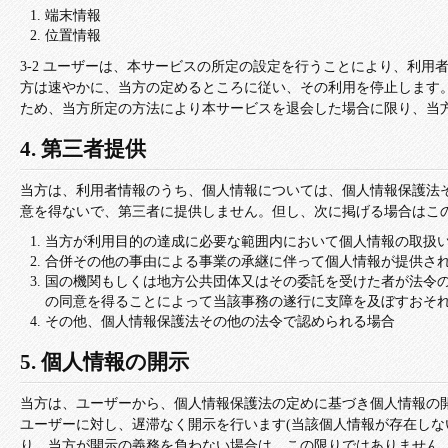
端末情報
位置情報
3-2 ユーザーは、本サービスの所定の設定を行うことにより、利
方は速やかに、当方の定めるところに従い、その利用を停止します
ため、当方所定の方法により本サービスを退会した場合に限り、当
4. 第三者提供
当方は、利用者情報のうち、個人情報については、個人情報保護法
意を得ないで、第三者に提供しません。但し、次に掲げる場合はこ
当方が利用目的の達成に必要な範囲内において個人情報の取扱
合併その他の事由による事業の承継に伴って個人情報が提供さ
国の機関もしくは地方公共団体又はその委託を受けた者が法令
の同意を得ることによって当該事務の遂行に支障を及ぼすおそ
その他、個人情報保護法その他の法令で認められる場合
5. 個人情報の開示
当方は、ユーザーから、個人情報保護法の定めに基づき個人情報の
ユーザーに対し、遅滞なく開示を行います(当該個人情報が存在しな
り、当方が開示の義務を負わない場合は、この限りではありません。なお